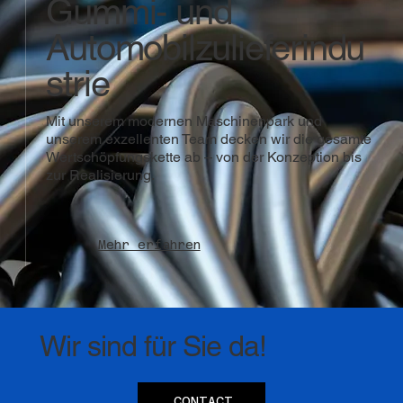
Gummi- und
Automobilzulieferindu
strie
Mit unserem modernen Maschinenpark und
unserem exzellenten Team decken wir die gesamte
Wertschöpfungskette ab – von der Konzeption bis
zur Realisierung.
Mehr erfahren
Wir sind für Sie da!
CONTACT